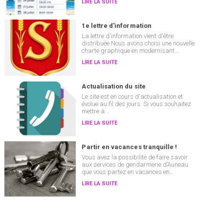
LIRE LA SUITE
1e lettre d'information
La lettre d'information vient d'être
distribuée.Nous avons choisi une nouvelle
charte graphique en modernisant...
LIRE LA SUITE
Actualisation du site
Le site est en cours d'actualisation et
évolue au fil des jours. Si vous souhaitez
mettre à...
LIRE LA SUITE
Partir en vacances tranquille !
Vous avez la possibilité de faire savoir
aux services de gendarmerie d’Auneau
que vous partez en vacances en...
LIRE LA SUITE