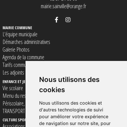
mairie.sainville@orange.fr
MAIRIE COMMUNE
L'équipe municipale
Démarches administratives
Galerie Photos
Agenda de la commune
Tarifs communaux
Les adjoints
Nous utilisons des
ENFANCE ET JEUNESSE
Vie scolaire
cookies
Menu du restaurant scolaire
Périscolaire, Accueil de loisirs et Espace Jeunes
Nous utilisons des cookies et
d'autres technologies de suivi
TRANSPORT SCOLAIRE
pour améliorer votre expérience
CULTURE SPORT ET LOISIRS
VIE SOCIALE SOLIDARITé ET SANTE
de navigation sur notre site, pour
Associations
Assistantes Maternelles