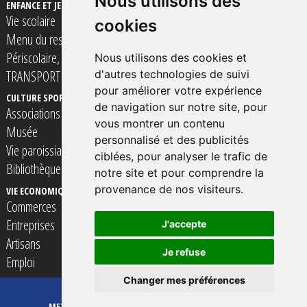
Nous utilisons des
ENFANCE ET JEUNESSE
Vie scolaire
cookies
Menu du restaurant scolaire
Périscolaire, Accueil de loisirs et Espace Jeunes
Nous utilisons des cookies et
TRANSPORT SCOLAIRE
d'autres technologies de suivi
pour améliorer votre expérience
CULTURE SPORT ET LOISIRS
VIE SOCIALE SOLIDARITé ET SANTE
de navigation sur notre site, pour
Associations
Assistantes Maternelles
vous montrer un contenu
Musée
Professionnels de Santé
personnalisé et des publicités
Vie paroissiale
TRANSPORT à la personne
ciblées, pour analyser le trafic de
Bibliothèque
notre site et pour comprendre la
provenance de nos visiteurs.
VIE ECONOMIQUE
CONTACTER VOTRE MAIRIE
Commerces
Entreprises
J'accepte
Artisans
Je refuse
Emploi
Changer mes préférences
©
MAIRIE DE SAINVILLE 2026
|
METTRE À JOUR MES PRÉFÉRENCES
MENTIONS LÉGALES