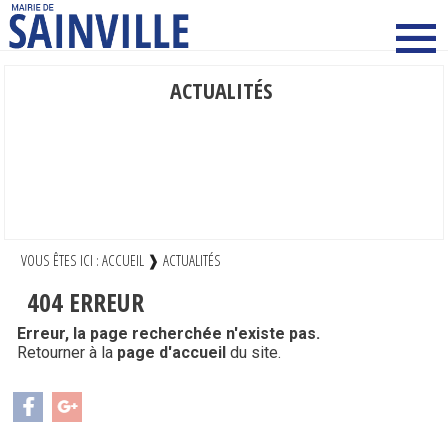
ACTUALITÉS
MAIRIE COMMUNE
ENFANCE ET JEUNESSE
CULTURE SPORT ET LOISIRS
VIE SOCIALE SOLIDARITÉ ET SANTE
VIE ECONOMIQUE
VOUS ÊTES ICI :
ACCUEIL
❱
ACTUALITÉS
404
ERREUR
Erreur, la page recherchée n'existe pas.
Retourner à la
page d'accueil
du site.