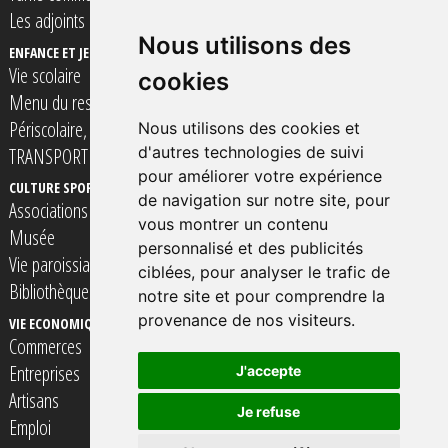
Les adjoints
Nous utilisons des
ENFANCE ET JEUNESSE
Vie scolaire
cookies
Menu du restaurant scolaire
Périscolaire, Accueil de loisirs et Espace Jeunes
Nous utilisons des cookies et
d'autres technologies de suivi
TRANSPORT SCOLAIRE
pour améliorer votre expérience
CULTURE SPORT ET LOISIRS
VIE SOCIALE SOLIDARITé ET SANTE
de navigation sur notre site, pour
Associations
Assistantes Maternelles
vous montrer un contenu
Musée
Professionnels de Santé
personnalisé et des publicités
Vie paroissiale
TRANSPORT à la personne
ciblées, pour analyser le trafic de
Bibliothèque
notre site et pour comprendre la
provenance de nos visiteurs.
VIE ECONOMIQUE
CONTACTER VOTRE MAIRIE
Commerces
Entreprises
J'accepte
Artisans
Je refuse
Emploi